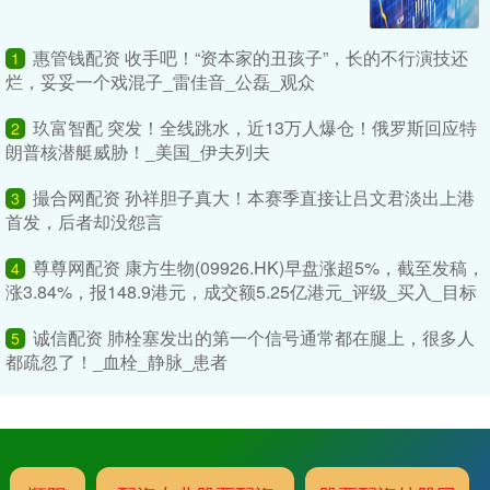
惠管钱配资 收手吧！“资本家的丑孩子”，长的不行演技还
1
烂，妥妥一个戏混子_雷佳音_公磊_观众
玖富智配 突发！全线跳水，近13万人爆仓！俄罗斯回应特
2
朗普核潜艇威胁！_美国_伊夫列夫
撮合网配资 孙祥胆子真大！本赛季直接让吕文君淡出上港
3
首发，后者却没怨言
尊尊网配资 康方生物(09926.HK)早盘涨超5%，截至发稿，
4
涨3.84%，报148.9港元，成交额5.25亿港元_评级_买入_目标
诚信配资 肺栓塞发出的第一个信号通常都在腿上，很多人
5
都疏忽了！_血栓_静脉_患者