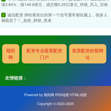
涨3.84%，报148.9港元，成交额5.25亿港元_评级_买入_目标
诚信配资 肺栓塞发出的第一个信号通常都在腿上，很多人
5
都疏忽了！_血栓_静脉_患者
顺阳
配资专业股票配资
股票配资炒股网
网
门户
址
友情链接：
Powered by
顺阳网
RSS地图
HTML地图
Copyright
© 2023-2025