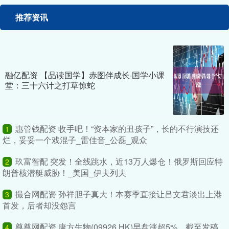
推荐资讯
融亿配资 【品读国学】赤图伴成长·国学小课
堂：三十六计之打草惊蛇
惠管钱配资 收手吧！“资本家的丑孩子”，长的不行演技还
1
烂，妥妥一个戏混子_雷佳音_公磊_观众
玖富智配 突发！全线跳水，近13万人爆仓！俄罗斯回应特
2
朗普核潜艇威胁！_美国_伊夫列夫
撮合网配资 孙祥胆子真大！本赛季直接让吕文君淡出上港
3
首发，后者却没怨言
尊尊网配资 康方生物(09926.HK)早盘涨超5%，截至发稿，
4