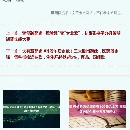
顺阳网提示：文章来自网络，不代表本站观点。
上一篇：
奢玺融配资 “经验派”变“专业派”，甘肃张掖举办月嫂培
训暨技能大赛
下一篇：
大智慧配资 AH股午后走低！三大股指翻绿，医药股走
强，恒科指接近转跌，泡泡玛特跌超5%，商品、国债跌
相关文章