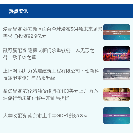
热点资讯
爱配配资 雄安新区面向全球发布564项未来场景
需求 总投资92.9亿元
融可赢配资 隐藏式柜门承重铰链：以无形之
臂，承千钧之重
上阳网 四川万紫居建筑工程有限公司：创新科
技赋能重钢别墅品质升级
鑫亿配资 布伦特油价维持在100美元上方 释放
油储行动未能化解中东乱局担忧
大丰收配资 南京市上半年GDP增长5.3％