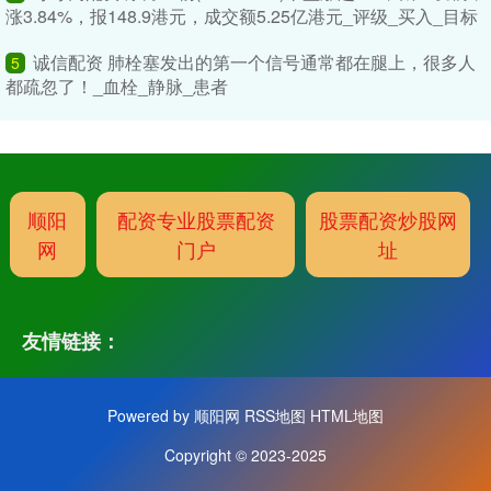
涨3.84%，报148.9港元，成交额5.25亿港元_评级_买入_目标
诚信配资 肺栓塞发出的第一个信号通常都在腿上，很多人
5
都疏忽了！_血栓_静脉_患者
顺阳
配资专业股票配资
股票配资炒股网
网
门户
址
友情链接：
Powered by
顺阳网
RSS地图
HTML地图
Copyright
© 2023-2025