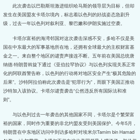
此次袭击以巴勒斯坦激进组织哈马斯的领导层为目标，但却
发生在美国盟友卡塔尔境内，标志着以色列的好战姿态急剧升
级，过去一年以色列对叙利亚、黎巴嫩和伊朗实施过空袭。
卡塔尔富裕的海湾邻国对这次袭击深感不安，多哈不仅是美
国在中东最大的军事基地所在地，还拥有全球最大的主权财富基
金之一。来自整个地区的谴责声接连不断。五年前在美国总统唐
纳德·特朗普斡旋下通过《亚伯拉罕协议》与以色列实现关系正常
化的阿联酋警告称，以色列的行动将对地区安全产生“极其危险的
后果”。沙特阿拉伯称此次袭击是“犯罪行为”，而眼下美国正推动
沙特加入该协议。卡塔尔谴责袭击“公然违反所有国际法和准
则”。
与以色列过去一年袭击的其他国家不同，卡塔尔是个繁荣富
裕的国家，同时作为重要的非北约盟友受到美国保护。今年5月，
特朗普在中东地区访问中到访多哈时对埃米尔Tamim bin Hamad