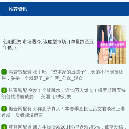
推荐资讯
创融配资 市场遇冷, 该船型市场订单量跌至五
年低点
惠管钱配资 收手吧！“资本家的丑孩子”，长的不行演技还
1
烂，妥妥一个戏混子_雷佳音_公磊_观众
玖富智配 突发！全线跳水，近13万人爆仓！俄罗斯回应特
2
朗普核潜艇威胁！_美国_伊夫列夫
撮合网配资 孙祥胆子真大！本赛季直接让吕文君淡出上港
3
首发，后者却没怨言
尊尊网配资 康方生物(09926.HK)早盘涨超5%，截至发稿，
4