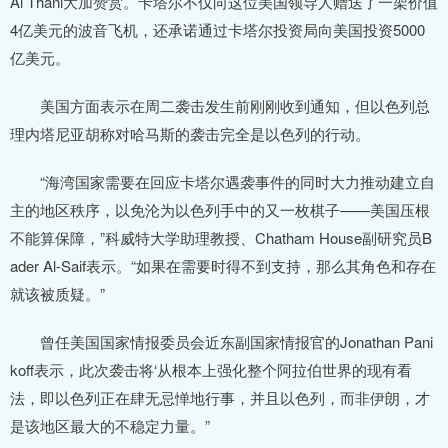
Al Thani大加赞赏。卡塔尔不仅向这位美国领导人赠送了一架价值
4亿美元的波音飞机，还承诺通过卡塔尔投资局向美国投资5000
亿美元。
美国方面表示在周二袭击发生前刚刚收到通知，但以色列总
理内塔尼亚胡称对哈马斯的袭击完全是以色列的行动。
“海湾国家需要在回应卡塔尔遇袭事件的同时大力推动建立自
主的地区秩序，以免沦为以色列手中的又一枚棋子——美国压根
不能算保障，”科威特大学助理教授、Chatham House副研究员B
ader Al-Saif表示。“如果在需要时得不到支持，那么其角色和存在
就该被质疑。”
曾任美国国家情报委员会近东副国家情报官的Jonathan Pani
koff表示，此次袭击将‘从根本上强化整个阿拉伯世界的现有看
法，即以色列正在肆无忌惮地行事，并且以色列，而非伊朗，才
是该地区最大的不稳定力量。”