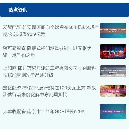
热点资讯
爱配配资 雄安新区面向全球发布564项未来场景
需求 总投资92.9亿元
融可赢配资 隐藏式柜门承重铰链：以无形之
臂，承千钧之重
上阳网 四川万紫居建筑工程有限公司：创新科
技赋能重钢别墅品质升级
鑫亿配资 布伦特油价维持在100美元上方 释放
油储行动未能化解中东乱局担忧
大丰收配资 南京市上半年GDP增长5.3％