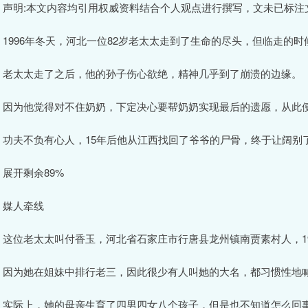
声明:本文内容均引用权威资料结合个人观点进行撰写，文未已标注
1996年冬天，河北一位82岁老太太走到了生命的尽头，但临走的
老太太走了之后，他的孙子伤心欲绝，精神几乎到了崩溃的边缘。
因为他觉得对不住奶奶，下定决心要帮奶奶实现最后的遗愿，从此
功夫不负有心人，15年后他从江西找回了爷爷的尸骨，终于让阔别
展开剩余89%
媒人牵线
这位老太太叫付香玉，河北省石家庄市行唐县龙州镇南贾素村人，1
因为她在姐妹中排行老三，因此很少有人叫她的大名，都习惯性地喊
实际上，她的母亲生育了四男四女八个孩子，但是也不知道怎么回