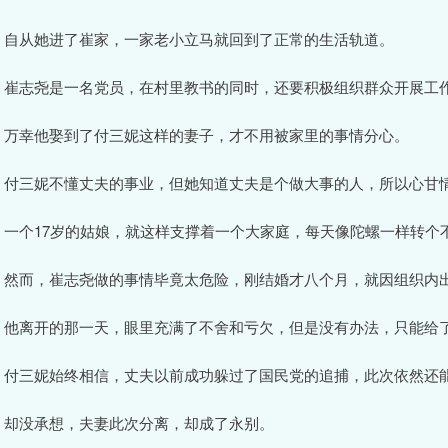
自从她进了崔家，一家老小立马就回到了正常的生活轨道。
崔志尧是一名党员，在村里教书的同时，还要积极组织群众开展工
万幸他娶到了付三妮这样的妻子，才不用被家里的事情分心。
付三妮不懂丈夫的事业，但她知道丈夫是个做大事的人，所以心甘
一个17岁的姑娘，就这样支撑着一个大家庭，每天像陀螺一样转个
然而，崔志尧做的事情毕竟太危险，刚结婚才八个月，就因组织内
他离开的那一天，眼里充满了不舍和亏欠，但是没有办法，只能给
付三妮始终相信，丈夫以前成功躲过了国民党的追捕，此次依然还
却没承想，夫妻此次分离，却成了永别。