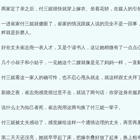
两家定了亲之后，付三妮很快就穿上嫁衣、坐着花轿，在媒人的引
一进崔家付三妮就傻眼了，崔家的情况跟媒人说的完全不是一回事
粹就是折磨人。
好在丈夫崔志尧一表人才，又是个读书人，这让她稍微有了一点点
几个小叔子和小姑子，一见她这个二嫂就像是见了妈妈一样，一直
付三妮看这一家人的确可怜，也不忍心甩头就走，就这样跟丈夫拜
新婚之夜，崔志尧感觉很过意不去，就说了两句话：你穿这身衣服
说什么士为知己者死，崔志尧用这两句换了付三妮一辈子。
付三妮被丈夫感动了，感觉嫁给这样一个通情达理的丈夫，再苦再
第二天天还没亮，她就早早起了床，把嫁衣叠好放了起来，换上粗