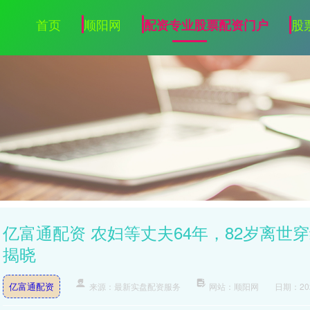
首页
顺阳网
股
配资专业股票配资门户
亿富通配资 农妇等丈夫64年，82岁离世
揭晓
亿富通配资
来源：最新实盘配资服务
网站：顺阳网
日期：2025