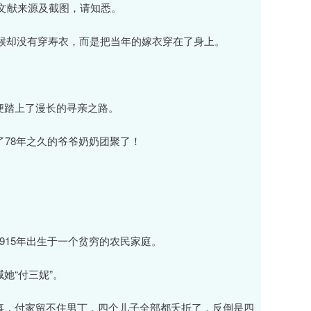
文献来源及截图，请知悉。
时候却没有穿寿衣，而是把当年的嫁衣穿在了身上。
便踏上了漫长的寻亲之路。
了78年之久的爷爷奶奶团聚了！
915年出生于一个贫穷的农民家庭。
她“付三妮”。
事，付家留不住男丁，四个儿子全部都夭折了，反倒是四