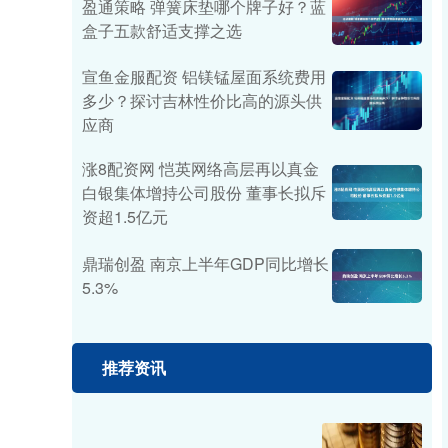
盈通策略 弹簧床垫哪个牌子好？蓝
盒子五款舒适支撑之选
宣鱼金服配资 铝镁锰屋面系统费用
多少？探讨吉林性价比高的源头供
应商
涨8配资网 恺英网络高层再以真金
白银集体增持公司股份 董事长拟斥
资超1.5亿元
鼎瑞创盈 南京上半年GDP同比增长
5.3%
推荐资讯