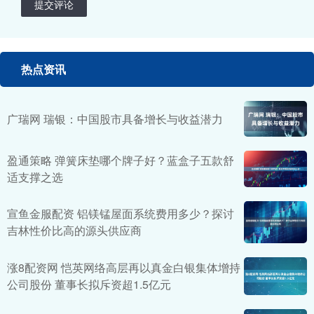
提交评论
热点资讯
广瑞网 瑞银：中国股市具备增长与收益潜力
盈通策略 弹簧床垫哪个牌子好？蓝盒子五款舒
适支撑之选
宣鱼金服配资 铝镁锰屋面系统费用多少？探讨
吉林性价比高的源头供应商
涨8配资网 恺英网络高层再以真金白银集体增持
公司股份 董事长拟斥资超1.5亿元