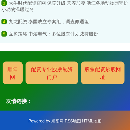
大牛时代配资官网 保暖升级 营养加餐 浙江各地动物园守护
3
小动物温暖过冬
九龙配资 泰国成立专案组，调查佩通坦
4
互盈策略 中熔电气：多位股东计划减持股份
5
顺阳
配资专业股票配资
股票配资炒股网
网
门户
址
友情链接：
Powered by
顺阳网
RSS地图
HTML地图