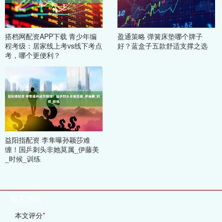
搭档网配资APP下载 青少年编
盈通策略 弹簧床垫哪个牌子
程考级：居家线上考vs线下考点
好？蓝盒子五款舒适支撑之选
考，哪个更便利？
益阳指配资 李隼曝孙颖莎难
缠！国乒刺头非她莫属_伊藤美
_时候_训练
相关评论
本文评分
*