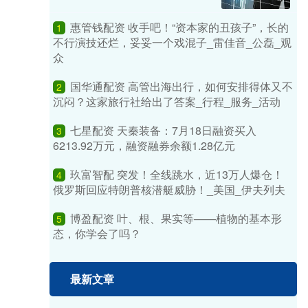
惠管钱配资 收手吧！“资本家的丑孩子”，长的
1
不行演技还烂，妥妥一个戏混子_雷佳音_公磊_观
众
国华通配资 高管出海出行，如何安排得体又不
2
沉闷？这家旅行社给出了答案_行程_服务_活动
七星配资 天秦装备：7月18日融资买入
3
6213.92万元，融资融券余额1.28亿元
玖富智配 突发！全线跳水，近13万人爆仓！
4
俄罗斯回应特朗普核潜艇威胁！_美国_伊夫列夫
博盈配资 叶、根、果实等——植物的基本形
5
态，你学会了吗？
最新文章