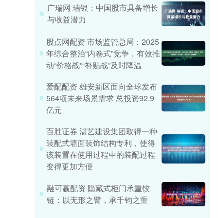
广瑞网 瑞银：中国股市具备增长
与收益潜力
股点网配资 市场监管总局：2025
年综合整治“内卷式”竞争，有效推
动“价格战”“补贴战”及时降温
爱配配资 雄安新区面向全球发布
564项未来场景需求 总投资92.9
亿元
百胜证券 湛艺建设集团取得一种
装配式墙面装饰结构专利，使得
该装置在使用过程中的装配过程
变得更加方便
融可赢配资 隐藏式柜门承重铰
链：以无形之臂，承千钧之重