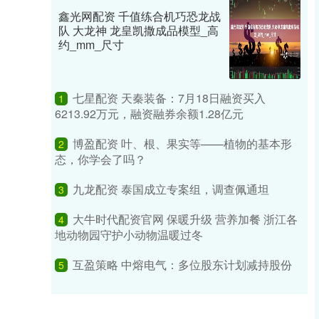
鑫光网配资 千值练合机巧恐龙战
队 大龙神 龙皇凯撒成品模型_高
约_mm_尺寸
七星配资 天秦装备：7月18日融资买入
1
6213.92万元，融资融券余额1.28亿元
博盈配资 叶、根、果实等——植物的基本形
2
态，你学会了吗？
九龙配资 泰国成立专案组，调查佩通坦
3
大牛时代配资官网 保暖升级 营养加餐 浙江各
4
地动物园守护小动物温暖过冬
互盈策略 中熔电气：多位股东计划减持股份
5