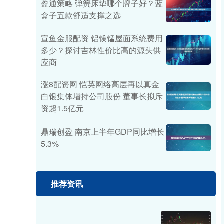
盈通策略 弹簧床垫哪个牌子好？蓝
盒子五款舒适支撑之选
宣鱼金服配资 铝镁锰屋面系统费用
多少？探讨吉林性价比高的源头供
应商
涨8配资网 恺英网络高层再以真金
白银集体增持公司股份 董事长拟斥
资超1.5亿元
鼎瑞创盈 南京上半年GDP同比增长
5.3%
推荐资讯