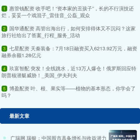
惠管钱配资 收手吧！“资本家的丑孩子”，长的不行演技还
1
烂，妥妥一个戏混子_雷佳音_公磊_观众
国华通配资 高管出海出行，如何安排得体又不沉闷？这家
2
旅行社给出了答案_行程_服务_活动
七星配资 天秦装备：7月18日融资买入6213.92万元，融资
3
融券余额1.28亿元
玖富智配 突发！全线跳水，近13万人爆仓！俄罗斯回应特
4
朗普核潜艇威胁！_美国_伊夫列夫
博盈配资 叶、根、果实等——植物的基本形态，你学会了
5
吗？
最新文章
广瑞网 瑞银：中国股市具备增长与收益潜力